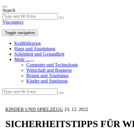
Skip
to
Search
the
content
Visconnect
Toggle navigation
Kraftfahrzeug
Haus und Ausrüstung
Schönheit und Gesundheit
Mehr ...
Show
Computer und Technologie
sub
Wirtschaft und Business
menu
Reisen und Tourismus
Kinder und Spielzeug
KINDER UND SPIELZEUG
23. 12. 2022
SICHERHEITSTIPPS FÜR 