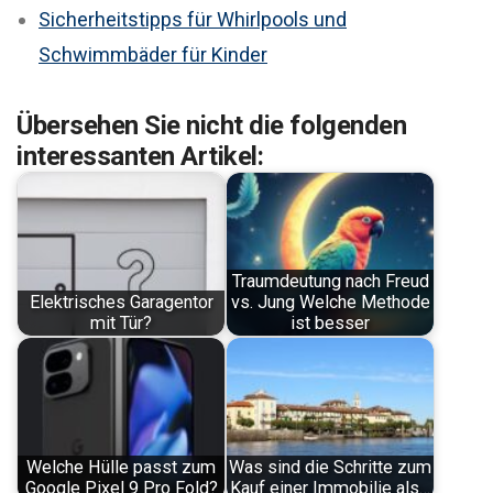
Sicherheitstipps für Whirlpools und
Schwimmbäder für Kinder
Übersehen Sie nicht die folgenden
interessanten Artikel:
Traumdeutung nach Freud
Elektrisches Garagentor
vs. Jung Welche Methode
mit Tür?
ist besser
Welche Hülle passt zum
Was sind die Schritte zum
Google Pixel 9 Pro Fold?
Kauf einer Immobilie als…