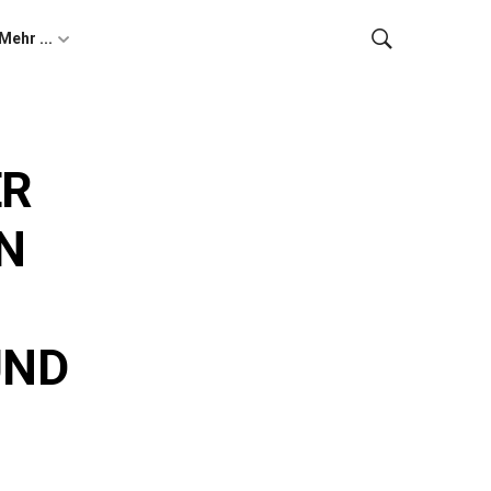
Mehr ...
ER
IN
UND