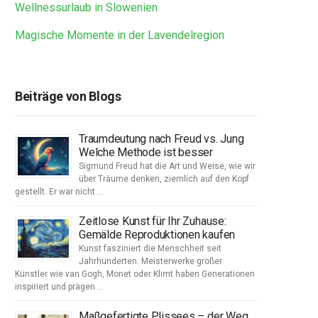
Wellnessurlaub in Slowenien
Magische Momente in der Lavendelregion
Beiträge von Blogs
Traumdeutung nach Freud vs. Jung
Welche Methode ist besser
Sigmund Freud hat die Art und Weise, wie wir
über Träume denken, ziemlich auf den Kopf
gestellt. Er war nicht …
Zeitlose Kunst für Ihr Zuhause:
Gemälde Reproduktionen kaufen
Kunst fasziniert die Menschheit seit
Jahrhunderten. Meisterwerke großer
Künstler wie van Gogh, Monet oder Klimt haben Generationen
inspiriert und prägen …
Maßgefertigte Plissees – der Weg,