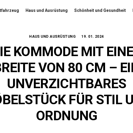
tfahrzeug
Haus und Ausrüstung
Schönheit und Gesundheit
HAUS UND AUSRÜSTUNG
19. 01. 2024
IE KOMMODE MIT EIN
REITE VON 80 CM – E
UNVERZICHTBARES
BELSTÜCK FÜR STIL 
ORDNUNG